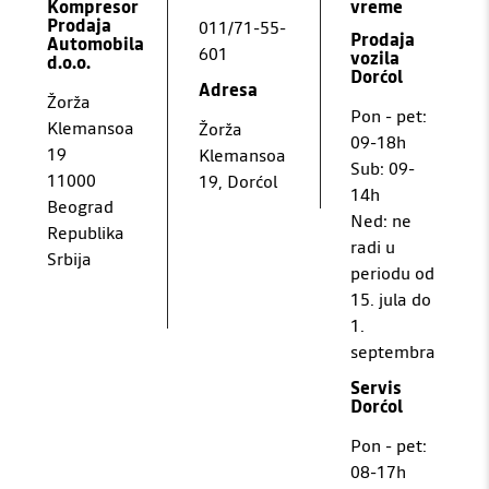
Kompresor
vreme
Prodaja
011/71-55-
Prodaja
Automobila
601
vozila
d.o.o.
Dorćol
Adresa
Žorža
Pon - pet:
Klemansoa
Žorža
09-18h
19
Klemansoa
Sub: 09-
11000
19, Dorćol
14h
Beograd
Ned: ne
Republika
radi u
Srbija
periodu od
15. jula do
1.
septembra
Servis
Dorćol
Pon - pet:
08-17h