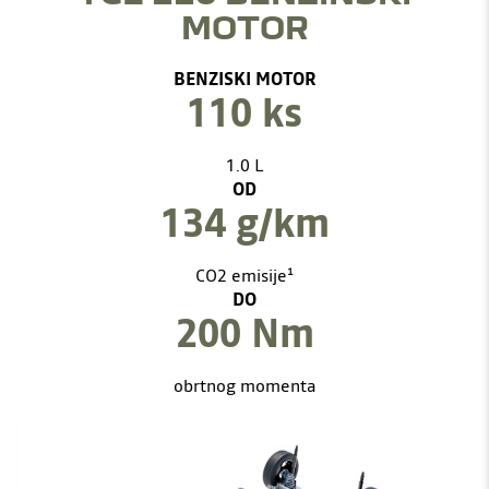
MOTOR
BENZISKI MOTOR
110 ks
1.0 L
OD
134 g/km
CO2 emisije¹
DO
200 Nm
obrtnog momenta