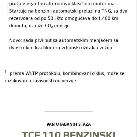
pruža elegantnu alternativu klasičnim motorima.
Startuje na benzin i automatski prelazi na TNG, sa dva
rezervoara od po 50 l što omogućava do 1.400 km
dometa, uz niže CO₂ emisije.
Novo: sada prvi put sa automatskim menjačem sa
dvostrukim kvačilom za vrhunski užitak u vožnji.
1
prema WLTP protokolu, kombinovani ciklus, može se
razlikovati u zavisnosti od verzije.
VAN UTABANIH STAZA
TCE 110 BENZINSKI