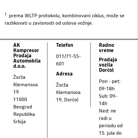
1
prema WLTP protokolu, kombinovani ciklus, može se
razlikovati u zavisnosti od uslova vožnje.
AK
Telefon
Radno
Kompresor
vreme
Prodaja
011/71-55-
Prodaja
Automobila
601
vozila
d.o.o.
Dorćol
Adresa
Žorža
Pon - pet:
Klemansoa
Žorža
09-18h
19
Klemansoa
Sub: 09-
11000
19, Dorćol
14h
Beograd
Ned: ne
Republika
radi u
Srbija
periodu od
15. jula do